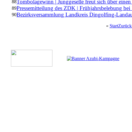
Tombolagewinn | Junggeselle freut sich über eine
88
Pressemitteilung des ZDK | Frühjahrsbelebung be
89
Bezirksversammlung Landkreis Dingolfing-Landa
90
«
Start
Zurück