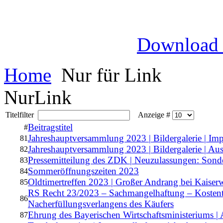
Download
Home
Nur für Link
NurLink
Titelfilter
Anzeige #
Beitragstitel
#
Jahreshauptversammlung 2023 | Bildergalerie | Im
81
Jahreshauptversammlung 2023 | Bildergalerie | Au
82
Pressemitteilung des ZDK | Neuzulassungen: Sonde
83
Sommeröffnungszeiten 2023
84
Oldtimertreffen 2023 | Großer Andrang bei Kaiserw
85
RS Recht 23/2023 – Sachmangelhaftung – Kostentra
86
Nacherfüllungsverlangens des Käufers
Ehrung des Bayerischen Wirtschaftsministeriums |
87