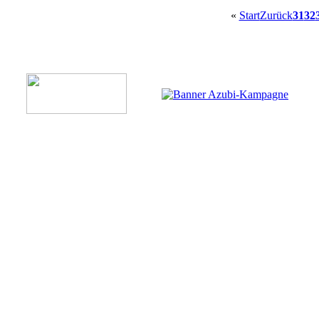
«
Start
Zurück
31
32