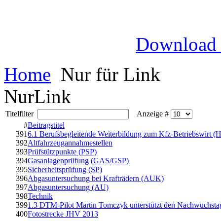
Download
Home
Nur für Link
NurLink
Titelfilter
Anzeige #
#
Beitragstitel
391
6.1 Berufsbegleitende Weiterbildung zum Kfz-Betriebswirt (
392
Altfahrzeugannahmestellen
393
Prüfstützpunkte (PSP)
394
Gasanlagenprüfung (GAS/GSP)
395
Sicherheitsprüfung (SP)
396
Abgasuntersuchung bei Krafträdern (AUK)
397
Abgasuntersuchung (AU)
398
Technik
399
1.3 DTM-Pilot Martin Tomczyk unterstützt den Nachwuchsta
400
Fotostrecke JHV 2013