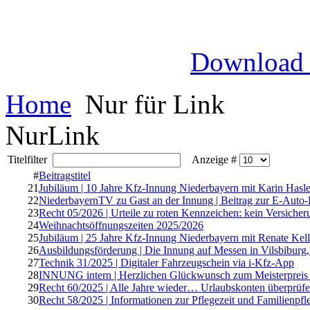
Download
Home
Nur für Link
NurLink
Titelfilter
Anzeige #
#
Beitragstitel
21
Jubiläum | 10 Jahre Kfz-Innung Niederbayern mit Karin Hasle
22
NiederbayernTV zu Gast an der Innung | Beitrag zur E-Auto
23
Recht 05/2026 | Urteile zu roten Kennzeichen: kein Versicher
24
Weihnachtsöffnungszeiten 2025/2026
25
Jubiläum | 25 Jahre Kfz-Innung Niederbayern mit Renate Kell
26
Ausbildungsförderung | Die Innung auf Messen in Vilsbiburg
27
Technik 31/2025 | Digitaler Fahrzeugschein via i-Kfz-App
28
INNUNG intern | Herzlichen Glückwunsch zum Meisterpreis d
29
Recht 60/2025 | Alle Jahre wieder… Urlaubskonten überprüf
30
Recht 58/2025 | Informationen zur Pflegezeit und Familienpfl