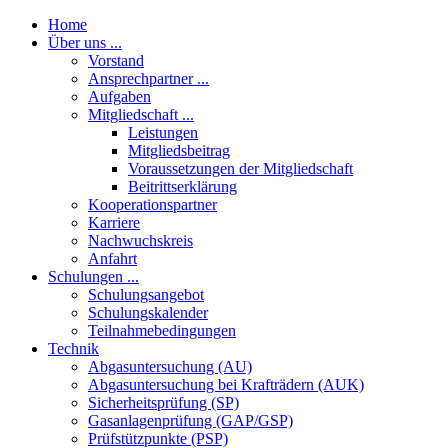
Home
Über uns ...
Vorstand
Ansprechpartner ...
Aufgaben
Mitgliedschaft ...
Leistungen
Mitgliedsbeitrag
Voraussetzungen der Mitgliedschaft
Beitrittserklärung
Kooperationspartner
Karriere
Nachwuchskreis
Anfahrt
Schulungen ...
Schulungsangebot
Schulungskalender
Teilnahmebedingungen
Technik
Abgasuntersuchung (AU)
Abgasuntersuchung bei Krafträdern (AUK)
Sicherheitsprüfung (SP)
Gasanlagenprüfung (GAP/GSP)
Prüfstützpunkte (PSP)