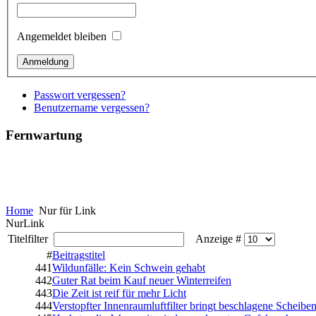
Angemeldet bleiben
Passwort vergessen?
Benutzername vergessen?
Fernwartung
Home
Nur für Link
NurLink
Titelfilter
Anzeige #
#
Beitragstitel
441
Wildunfälle: Kein Schwein gehabt
442
Guter Rat beim Kauf neuer Winterreifen
443
Die Zeit ist reif für mehr Licht
444
Verstopfter Innenraumluftfilter bringt beschlagene Scheibe