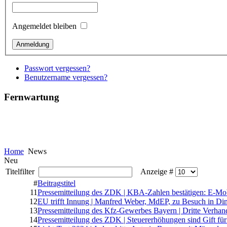
Angemeldet bleiben
Passwort vergessen?
Benutzername vergessen?
Fernwartung
Home
News
Neu
Titelfilter
Anzeige #
#
Beitragstitel
11
Pressemitteilung des ZDK | KBA-Zahlen bestätigen: E-Mobi
12
EU trifft Innung | Manfred Weber, MdEP, zu Besuch in Di
13
Pressemitteilung des Kfz-Gewerbes Bayern | Dritte Verha
14
Pressemitteilung des ZDK | Steuererhöhungen sind Gift für