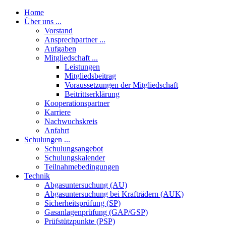
Home
Über uns ...
Vorstand
Ansprechpartner ...
Aufgaben
Mitgliedschaft ...
Leistungen
Mitgliedsbeitrag
Voraussetzungen der Mitgliedschaft
Beitrittserklärung
Kooperationspartner
Karriere
Nachwuchskreis
Anfahrt
Schulungen ...
Schulungsangebot
Schulungskalender
Teilnahmebedingungen
Technik
Abgasuntersuchung (AU)
Abgasuntersuchung bei Krafträdern (AUK)
Sicherheitsprüfung (SP)
Gasanlagenprüfung (GAP/GSP)
Prüfstützpunkte (PSP)