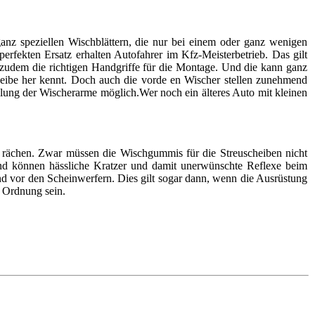
anz speziellen Wischblättern, die nur bei einem oder ganz wenigen
rfekten Ersatz erhalten Autofahrer im Kfz-Meisterbetrieb. Das gilt
en zudem die richtigen Handgriffe für die Montage. Und die kann ganz
heibe her kennt. Doch auch die vorde en Wischer stellen zunehmend
llung der Wischerarme möglich.Wer noch ein älteres Auto mit kleinen
eit rächen. Zwar müssen die Wischgummis für die Streuscheiben nicht
und können hässliche Kratzer und damit unerwünschte Reflexe beim
d vor den Scheinwerfern. Dies gilt sogar dann, wenn die Ausrüstung
n Ordnung sein.