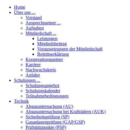
Home
Über uns ...
Vorstand
Ansprechpartner ...
Aufgaben
Mitgliedschaft ...
Leistungen
Mitgliedsbeitrag
Voraussetzungen der Mitgliedschaft
Beitrittserklärung
Kooperationspartner
Karriere
Nachwuchskreis
Anfahrt
Schulungen ...
Schulungsangebot
Schulungskalender
Teilnahmebedingungen
Technik
Abgasuntersuchung (AU)
Abgasuntersuchung bei Krafträdern (AUK)
Sicherheitsprüfung (SP)
Gasanlagenprüfung (GAP/GSP)
Prüfstützpunkte (PSP)