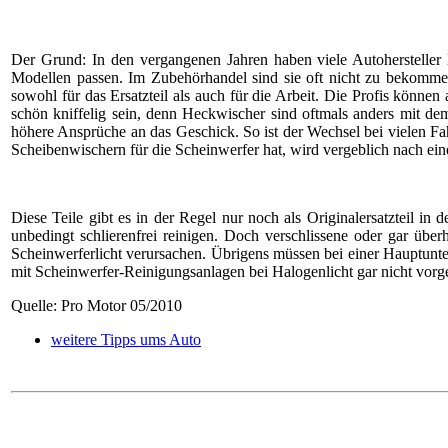
Der Grund: In den vergangenen Jahren haben viele Autohersteller 
Modellen passen. Im Zubehörhandel sind sie oft nicht zu bekommen,
sowohl für das Ersatzteil als auch für die Arbeit. Die Profis könne
schön kniffelig sein, denn Heckwischer sind oftmals anders mit d
höhere Ansprüche an das Geschick. So ist der Wechsel bei vielen Fa
Scheibenwischern für die Scheinwerfer hat, wird vergeblich nach ein
Diese Teile gibt es in der Regel nur noch als Originalersatzteil i
unbedingt schlierenfrei reinigen. Doch verschlissene oder gar ü
Scheinwerferlicht verursachen. Übrigens müssen bei einer Hauptunt
mit Scheinwerfer-Reinigungsanlagen bei Halogenlicht gar nicht vorge
Quelle: Pro Motor 05/2010
weitere Tipps ums Auto