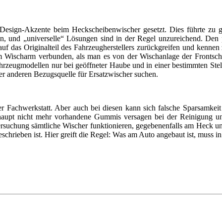
Design-Akzente beim Heckscheibenwischer gesetzt. Dies führte zu g
 und „universelle“ Lösungen sind in der Regel unzureichend. Den pe
n auf das Originalteil des Fahrzeugherstellers zurückgreifen und kenn
em Wischarm verbunden, als man es von der Wischanlage der Frontsc
hrzeugmodellen nur bei geöffneter Haube und in einer bestimmten Ste
er anderen Bezugsquelle für Ersatzwischer suchen.
n der Fachwerkstatt. Aber auch bei diesen kann sich falsche Sparsamk
berhaupt nicht mehr vorhandene Gummis versagen bei der Reinigung 
ersuchung sämtliche Wischer funktionieren, gegebenenfalls am Heck un
schrieben ist. Hier greift die Regel: Was am Auto angebaut ist, muss i