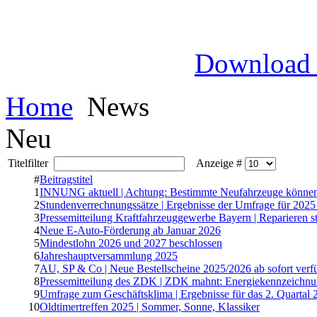
Download
Home
News
Neu
Titelfilter
Anzeige #
#
Beitragstitel
1
INNUNG aktuell | Achtung: Bestimmte Neufahrzeuge können 
2
Stundenverrechnungssätze | Ergebnisse der Umfrage für 2025 
3
Pressemitteilung Kraftfahrzeuggewerbe Bayern | Reparieren 
4
Neue E-Auto-Förderung ab Januar 2026
5
Mindestlohn 2026 und 2027 beschlossen
6
Jahreshauptversammlung 2025
7
AU, SP & Co | Neue Bestellscheine 2025/2026 ab sofort verf
8
Pressemitteilung des ZDK | ZDK mahnt: Energiekennzeichnun
9
Umfrage zum Geschäftsklima | Ergebnisse für das 2. Quartal 
10
Oldtimertreffen 2025 | Sommer, Sonne, Klassiker