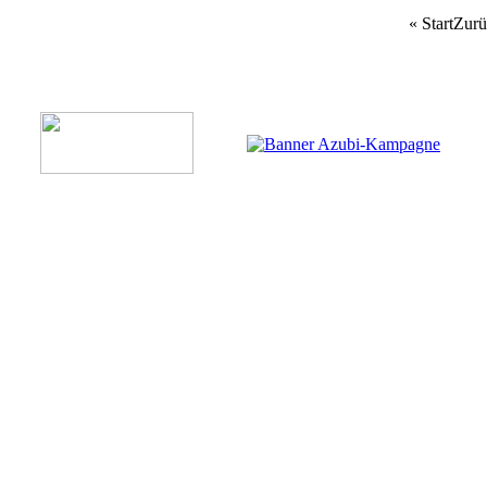
«
Start
Zurü